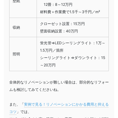
壁紙
12畳：8～12万円
材料費＋作業費で1.5千～3千円／m²
クローゼット設置：15万円
収納
壁面収納設置：40万円
蛍光管⇒LEDシーリングライト：1万～
1.5万円／箇所
照明
シーリングライト⇒ダウンライト：15
～20万円
全体的なリノベーションが難しい場合は、部分的なリフォー
ムも検討してみてくださいね。
また、
「
実例で見る！リノベーションにかかる費用と抑える
コツ
」
では、