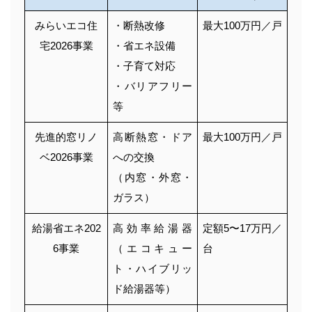
みらいエコ住
・断熱改修
最大100万円／戸
宅2026事業
・省エネ設備
・子育て対応
・バリアフリー
等
先進的窓リノ
高断熱窓・ドア
最大100万円／戸
ベ2026事業
への交換
（内窓・外窓・
ガラス）
給湯省エネ202
高効率給湯器
定額5〜17万円／
6事業
（エコキュー
台
ト・ハイブリッ
ド給湯器等）